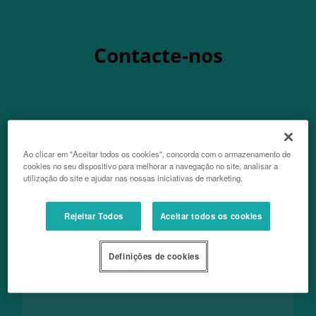
Contacte-nos
Nome
Ao clicar em "Aceitar todos os cookies", concorda com o armazenamento de
cookies no seu dispositivo para melhorar a navegação no site, analisar a
utilização do site e ajudar nas nossas iniciativas de marketing.
Apelido
Rejeitar Todos
Aceitar todos os cookies
Definições de cookies
Email