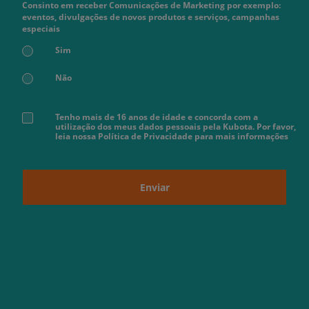
Consinto em receber Comunicações de Marketing por exemplo:
eventos, divulgações de novos produtos e serviços, campanhas
especiais
Sim
Não
Tenho mais de 16 anos de idade e concorda com a
utilização dos meus dados pessoais pela Kubota. Por favor,
leia nossa Política de Privacidade para mais informações
Enviar