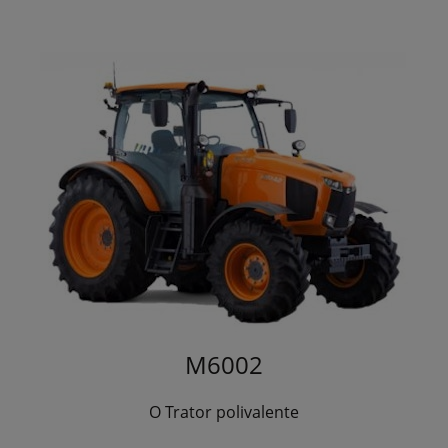
M6002
O Trator polivalente