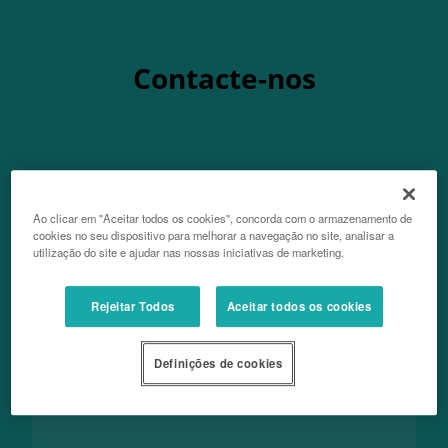
Contacte-nos
Nome
Ao clicar em "Aceitar todos os cookies", concorda com o armazenamento de
cookies no seu dispositivo para melhorar a navegação no site, analisar a
utilização do site e ajudar nas nossas iniciativas de marketing.
Apelido
Rejeitar Todos
Aceitar todos os cookies
Definições de cookies
Email