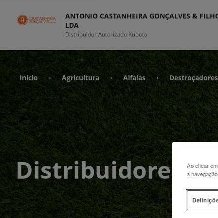
ANTONIO CASTANHEIRA GONÇALVES & FILH
LDA
Distribuidor Autorizado Kubota
Início
Agricultura
Alfaias
Destroçadores
›
›
›
Distribuidores d
Ao clicar em
a navegação n
Definiçõ