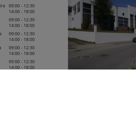
ira
09:00 - 12:30
14:00 - 18:00
09:00 - 12:30
14:00 - 18:00
a
09:00 - 12:30
14:00 - 18:00
a
09:00 - 12:30
14:00 - 18:00
09:00 - 12:30
14:00 - 18:00
10:00 - 12:00
Bem-vindo a A. Castanheira Gonç
nas horário de apoio a
Filho Lda, o seu concessionário 
agrícola da região. Temos toda a 
ças pela gerência
em o assistir no nosso concessio
localizado em Chaves e com filial
e Peças (Chamada para a rede
Pouca de Aguiar. Inicialmente fu
onal)
Sociedade Agricola e Comercial l
745
Começamos por vender David Bro
Chamada para a rede móvel
Ebro-Kubota a 1971. Concessionár
Kubota de 1976 a 1993, Concessi