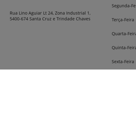
Segunda-Fe
Rua Lino Aguiar Lt 24, Zona Industrial 1,
5400-674 Santa Cruz e Trindade Chaves
Terça-Feira
Quarta-Feir
Quinta-Feir
Sexta-Feira
Sábado
Sábados ape
vendas e pe
Serviço 
fixa naci
276340
Vendas (
nacional)