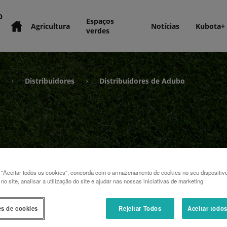
O
Espaços
Agricultura
Notícias
Kubota+
verdes
Distribuidores
Distribuidores de Adubo
›
›
e Adubo
 "Aceitar todos os cookies", concorda com o armazenamento de cookies no seu dispositiv
o site, analisar a utilização do site e ajudar nas nossas iniciativas de marketing.
es de cookies
Rejeitar Todos
Aceitar todo