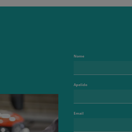
Nome
Apelido
Email