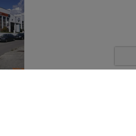
alves &
Kubota
satisfação
nário
 em Vila
ncionário da
da de Braga.
wn, Ebro e
ios Fiat e
onário New