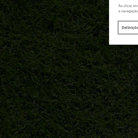
Ao clicar em
a navegação n
Definiçõ