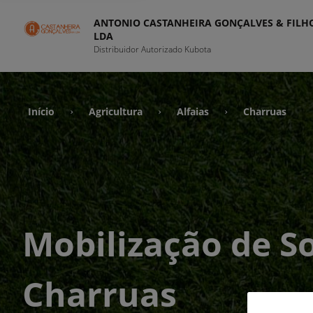
ANTONIO CASTANHEIRA GONÇALVES & FILH
LDA
Distribuidor Autorizado Kubota
Início
Agricultura
Alfaias
Charruas
›
›
›
Mobilização de So
Charruas