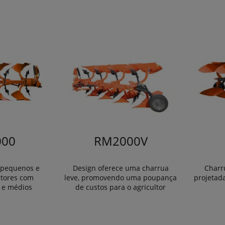
00
RM2000V
 pequenos e
Design oferece uma charrua
Charru
ltores com
leve, promovendo uma poupança
projetad
s e médios
de custos para o agricultor