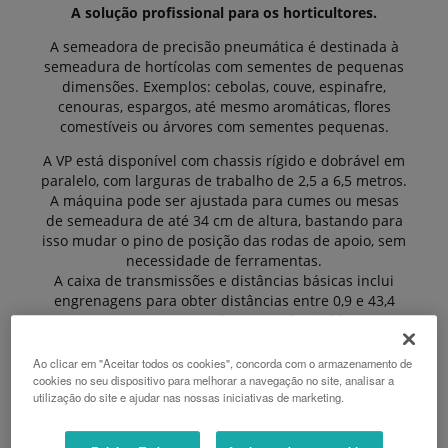
A solução profissional para os horticultores.
A semeadora de precisão pneumática é destinada à
semeadura de hortícolas com sementes de pequenas
dimensões. Exemplos: cebolas, couve, espinafre,
cenouras, espargos, até mesmo aromáticas, flores
comestíveis ou árvores com sementes pequenas.
A VP está disponível com chassis rígido e dobrável em
paralelo, com larguras de trabalho de 2,5 a 6,5 metros.
A máquina pode ser ajustada para cumes ou mesas
de semeadura de até 34 cm de altura, bastando para
isso mudar o pino de posição das rodas de apoio, sem
necessidade de ferramentas.
A caixa de transmissões e distâncias básicas inclui
engrenagens para obter distâncias entre 0,9 e 43,4
cm. As engrenagens podem ser substituídas sem
ferramentas, bastando retirar e colocar um pino
elástico.
Ao clicar em "Aceitar todos os cookies", concorda com o armazenamento de
cookies no seu dispositivo para melhorar a navegação no site, analisar a
Garante resultados excelentes com mínimo
utilização do site e ajudar nas nossas iniciativas de marketing.
consumo de potência.