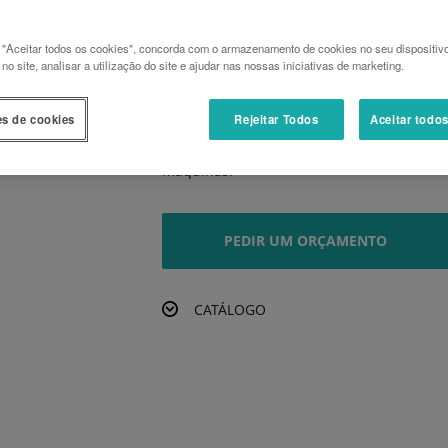
A confortável cabine do B2 permite tirar o
desempenho da máquina em todos os mo
 "Aceitar todos os cookies", concorda com o armazenamento de cookies no seu dispositiv
Desempenho impressionante
o site, analisar a utilização do site e ajudar nas nossas iniciativas de marketing.
Graças ao seu potente sistema hidráulico 
tarefas com facilidade.
es de cookies
Rejeitar Todos
Aceitar todo
Ampla gama de aplicações
Os diversos implementos frontais opciona
máquinas.
PEDIR UM ORÇAMENTO
CATÁLOGO