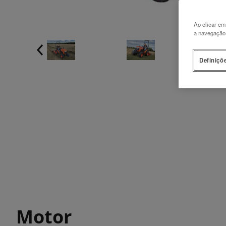
Ao clicar em
a navegação n
Definiçõ
Motor