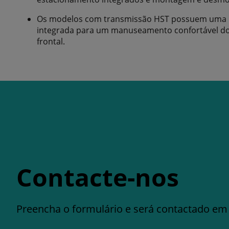
Os modelos com transmissão HST possuem uma u
integrada para um manuseamento confortável do 
frontal.
Contacte-nos
Preencha o formulário e será contactado em