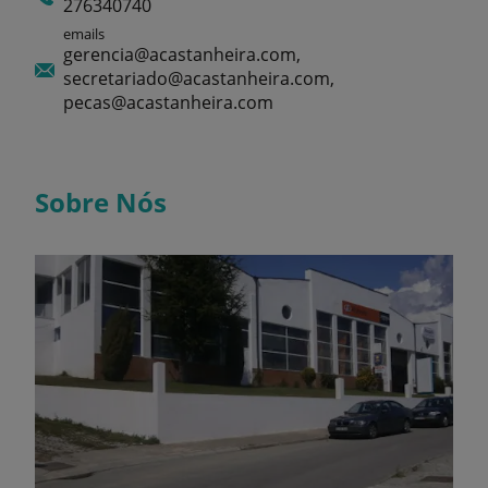
276340740
emails
gerencia@acastanheira.com,
secretariado@acastanheira.com,
pecas@acastanheira.com
Sobre Nós