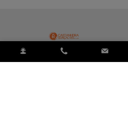
ANTONIO CASTANHEIRA GONÇALVES &
FILHO LDA
Rua Lino Aguiar Lt 24, Zona Industrial 1, 5400-674 Santa Cruz e
Trindade Chaves
Agricultura
Espaços verdes