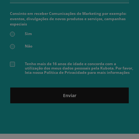
Consinto em receber Comunicações de Marketing por exemplo:
eventos, divulgações de novos produtos e serviços, campanhas
especiais
Sim
Não
Tenho mais de 16 anos de idade e concorda com a
utilização dos meus dados pessoais pela Kubota. Por favor,
leia nossa Política de Privacidade para mais informações
Enviar