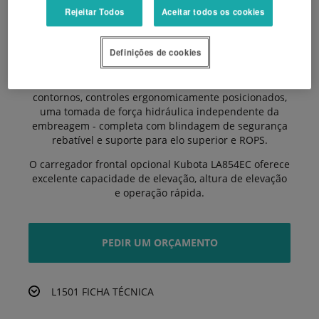
rodas em todos os ângulos de direção. A espaçosa
Rejeitar Todos
Aceitar todos os cookies
plataforma do operador foi projetada para o conforto
do operador, e o design elegante do capot fornece um
Definições de cookies
campo de visão maior. Totalmente equipado para um
dia inteiro de recursos de trabalho produtivos e
seguros, inclui um assento com suspensão com
contornos, controles ergonomicamente posicionados,
uma tomada de força hidráulica independente da
embreagem - completa com blindagem de segurança
rebatível e suporte para elo superior e ROPS.
O carregador frontal opcional Kubota LA854EC oferece
excelente capacidade de elevação, altura de elevação
e operação rápida.
PEDIR UM ORÇAMENTO
L1501 FICHA TÉCNICA