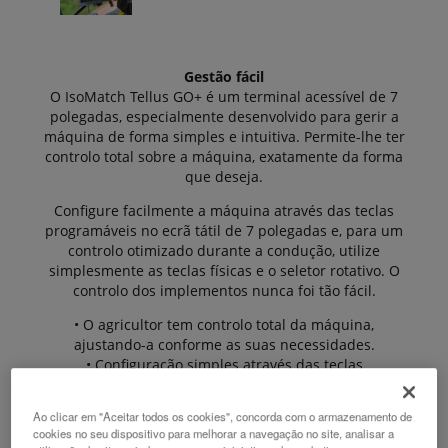
Gestão fácil
O IsoMatch Tellus GO+ é um terminal acessível de 7
polegadas, especialmente desenvolvido para gerir a
máquina de forma simples e intuitiva. Permite-lhe ter
controlo total sobre a máquina, exatamente da forma
que deseja.
Configure facilmente a máquina através das teclas
programáveis no ecrã tátil de 7 polegadas e, para um
controlo otimizado durante a condução, utilize
simplesmente as teclas físicas e o seletor rotativo. O
controlo dos implementos nunca foi tão fácil.
• O agricultor tem controlo total da máquina,
ajustando-a conforme as suas necessidades.
• Configuração simples através das teclas
programáveis no ecrã tátil de 7 polegadas.
• Controlo otimizado durante a condução: basta usar
Ao clicar em "Aceitar todos os cookies", concorda com o armazenamento de
as teclas físicas e o seletor rotativo.
cookies no seu dispositivo para melhorar a navegação no site, analisar a