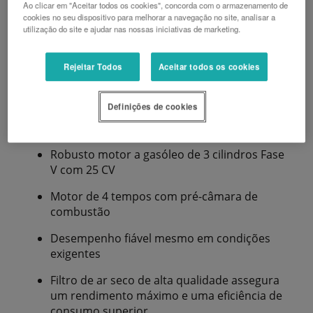
Ao clicar em "Aceitar todos os cookies", concorda com o armazenamento de
cookies no seu dispositivo para melhorar a navegação no site, analisar a
utilização do site e ajudar nas nossas iniciativas de marketing.
Rejeitar Todos
Aceitar todos os cookies
Motor
Definições de cookies
Robusto motor a gasóleo de 3 cilindros Fase
V com 25 CV
Motor de 4 tempos com pré-câmara de
combustão
Desempenho fiável mesmo em condições
exigentes
Filtro de ar seco de alta qualidade assegura
um rendimento máximo e uma eficiência de
consumo superior