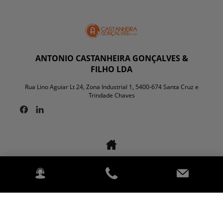
ANTONIO CASTANHEIRA GONÇALVES &
FILHO LDA
Rua Lino Aguiar Lt 24, Zona Industrial 1, 5400-674 Santa Cruz e
Trindade Chaves
Agricultura
Espaços verdes
Sobre Nós
Contacte-nos