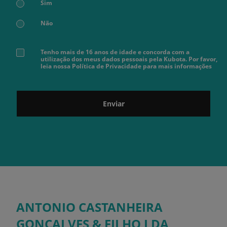
Sim
Não
Tenho mais de 16 anos de idade e concorda com a
utilização dos meus dados pessoais pela Kubota. Por favor,
leia nossa Política de Privacidade para mais informações
Enviar
ANTONIO CASTANHEIRA
GONÇALVES & FILHO LDA