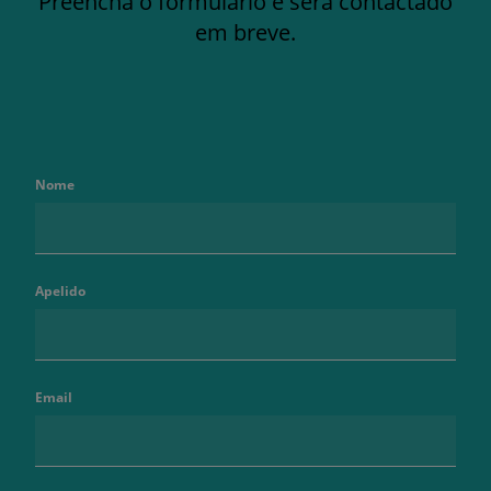
Preencha o formulário e será contactado
em breve.
Nome
Apelido
Email