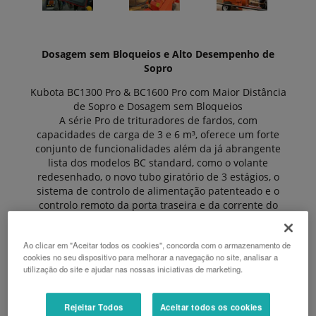
Dosagem sem Bloqueios e Alto Desempenho de
Sopro
Kubota BC1300 Pro & BC1600 Pro com Maior Distância
de Sopro e Dosagem sem Bloqueios
A série Pro de trituradores de fardos, com
capacidades de carga de 3 e 6 m³, oferece um forte
conjunto de funcionalidades além da já abrangente
lista dos modelos BC standard, como o volante
redesenhado, o novo tubo giratório de 3 estágios, o
sistema de controlo de alimentação patenteado e o
controlo remoto da porta traseira e da corrente do
tapete.
As Vantagens:
Ao clicar em "Aceitar todos os cookies", concorda com o armazenamento de
• Câmara de 3 e 6 m³.
cookies no seu dispositivo para melhorar a navegação no site, analisar a
utilização do site e ajudar nas nossas iniciativas de marketing.
• Distância de sopro até 25 m.
• Tubo giratório PRO de 3 estágios.
• Sistema de Controlo de Alimentação por Tambor –
Rejeitar Todos
Aceitar todos os cookies
Design sem Bloqueios.