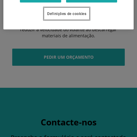
• Alimentação e encamamento otimizados.
• Configuração exclusiva tambor-faca para manusear
Definições de cookies
uma grande variedade de materiais.
• Caixa de velocidades de duas velocidades para
reduzir a velocidade do volante ao descarregar
materiais de alimentação.
PEDIR UM ORÇAMENTO
Contacte-nos