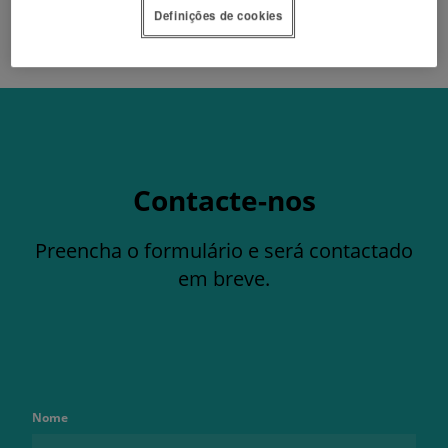
Definições de cookies
SÉRIE B1 CATÁLOGO
Contacte-nos
Preencha o formulário e será contactado
em breve.
Nome